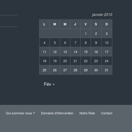
janvier 2010
L
M
M
J
V
S
D
1
2
3
4
5
6
7
8
9
10
11
12
13
14
15
16
17
18
19
20
21
22
23
24
25
26
27
28
29
30
31
Fév »
Qui sommes nous ?
Domaine d’intervention
Notre Role
Contact