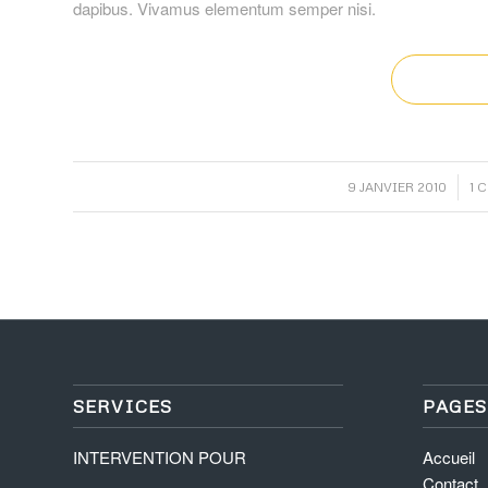
dapibus. Vivamus elementum semper nisi.
/
9 JANVIER 2010
1 
SERVICES
PAGES
INTERVENTION POUR
Accueil
Contact