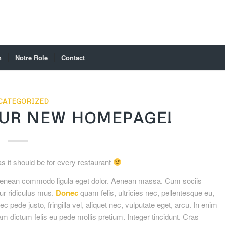
n
Notre Role
Contact
CATEGORIZED
UR NEW HOMEPAGE!
it should be for every restaurant
. Aenean commodo ligula eget dolor. Aenean massa. Cum sociis
ur ridiculus mus.
Donec
quam felis, ultricies nec, pellentesque eu,
ede justo, fringilla vel, aliquet nec, vulputate eget, arcu. In enim
am dictum felis eu pede mollis pretium. Integer tincidunt. Cras