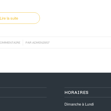
Lire la suite
/
COMMENTAIRE
PAR
ADMIN2957
HORAIRES
Dimanche à Lundi