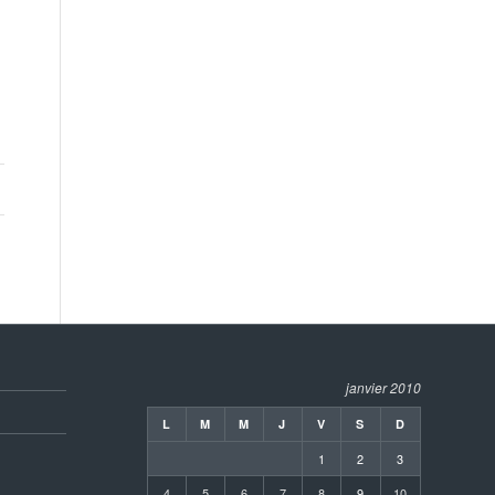
janvier 2010
L
M
M
J
V
S
D
1
2
3
4
5
6
7
8
9
10