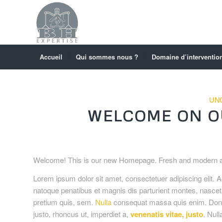
Accueil
Qui sommes nous ?
Domaine d’interventio
UN
WELCOME ON O
Welcome! This is our new Homepage. Fresh and modern as 
Lorem ipsum dolor sit amet, consectetuer adipiscing elit
natoque penatibus et magnis dis parturient montes, nascet
pretium quis, sem.
Nulla
consequat massa quis enim. Donec p
justo, rhoncus ut, imperdiet a,
venenatis vitae, justo
. Null